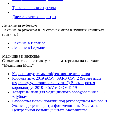
Трихологические центры
Диетологические центры
Лечение за рубежом
Лечение за рубежом в 19 странах мира в лучших клиниках
планеты!
Лечение в Израиле
Лечение в Германии
Медицина и здоровье
Самые интересные и актуальные материалы на портале
"Медицина МСК"
Коронавирус, самые эффективные лекарства
Коронавирус 2019-nCoV. SARS-CoV-2 (Severe acute
respiratory syndrome coronavirus 2) В чем кроется
коронавирус 2019-nCoV и COVID-19
Товарный знак для медицинского оборудования в ОЭЗ
«Дубна»
Разработка новой повязки под руководством Конора Л.
Эванса, доцента центра фотомедицины Уэллмана
Центральной больницы штата Массачусетс