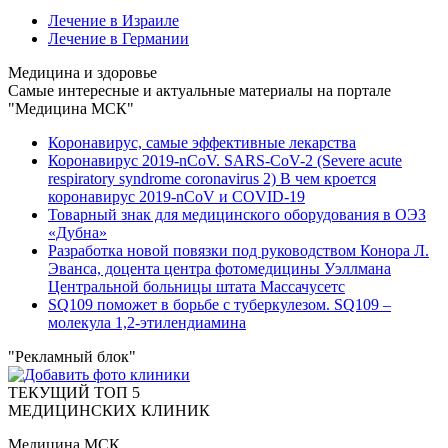
Лечение в Израиле
Лечение в Германии
Медицина и здоровье
Самые интересные и актуальные материалы на портале
"Медицина МСК"
Коронавирус, самые эффективные лекарства
Коронавирус 2019-nCoV. SARS-CoV-2 (Severe acute
respiratory syndrome coronavirus 2) В чем кроется
коронавирус 2019-nCoV и COVID-19
Товарный знак для медицинского оборудования в ОЭЗ
«Дубна»
Разработка новой повязки под руководством Конора Л.
Эванса, доцента центра фотомедицины Уэллмана
Центральной больницы штата Массачусетс
SQ109 поможет в борьбе с туберкулезом. SQ109 –
молекула 1,2-этилендиамина
"Рекламный блок"
ТЕКУЩИЙ ТОП 5
МЕДИЦИНСКИХ КЛИНИК
Медицина МСК