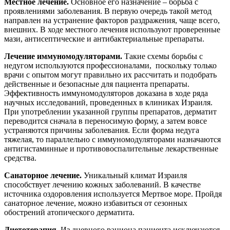
Местное лечение.
Основное его назначение – борьба с
проявлениями заболевания. В первую очередь такой метод
направлен на устранение факторов раздражения, чаще всего,
внешних. В ходе местного лечения используют проверенные
мази, антисептические и антибактериальные препараты.
Лечение иммуномодуляторами.
Такие схемы борьбы с
недугом используются профессионалами, поскольку только
врачи с опытом могут правильно их рассчитать и подобрать
действенные и безопасные для пациента препараты.
Эффективность иммуномодуляторов доказана в ходе ряда
научных исследований, проведенных в клиниках Израиля.
При употреблении указанной группы препаратов, дерматит
переводится сначала в переносимую форму, а затем вовсе
устраняются причины заболевания. Если форма недуга
тяжелая, то параллельно с иммуномодуляторами назначаются
антигистаминные и противовоспалительные лекарственные
средства.
Санаторное лечение.
Уникальный климат Израиля
способствует лечению кожных заболеваний. В качестве
источника оздоровления используется Мертвое море. Пройдя
санаторное лечение, можно избавиться от сезонных
обострений атопического дерматита.
Диетотерапия.
Из дневного рациона пациента исключаются