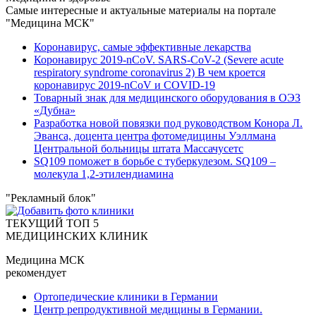
Самые интересные и актуальные материалы на портале
"Медицина МСК"
Коронавирус, самые эффективные лекарства
Коронавирус 2019-nCoV. SARS-CoV-2 (Severe acute
respiratory syndrome coronavirus 2) В чем кроется
коронавирус 2019-nCoV и COVID-19
Товарный знак для медицинского оборудования в ОЭЗ
«Дубна»
Разработка новой повязки под руководством Конора Л.
Эванса, доцента центра фотомедицины Уэллмана
Центральной больницы штата Массачусетс
SQ109 поможет в борьбе с туберкулезом. SQ109 –
молекула 1,2-этилендиамина
"Рекламный блок"
ТЕКУЩИЙ ТОП 5
МЕДИЦИНСКИХ КЛИНИК
Медицина МСК
рекомендует
Ортопедические клиники в Германии
Центр репродуктивной медицины в Германии.