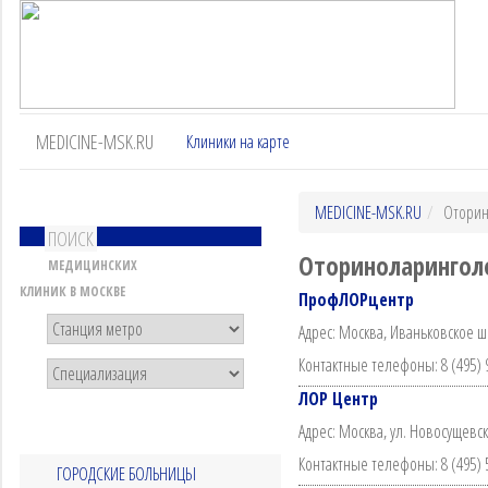
MEDICINE-MSK.RU
Клиники на карте
MEDICINE-MSK.RU
Оторин
ПОИСК
Оториноларингол
МЕДИЦИНСКИХ
КЛИНИК В МОСКВЕ
ПрофЛОРцентр
Адрес: Москва, Иваньковское шо
Контактные телефоны: 8 (495) 
ЛОР Центр
Адрес: Москва, ул. Новосущевск
Контактные телефоны: 8 (495) 
ГОРОДСКИЕ БОЛЬНИЦЫ