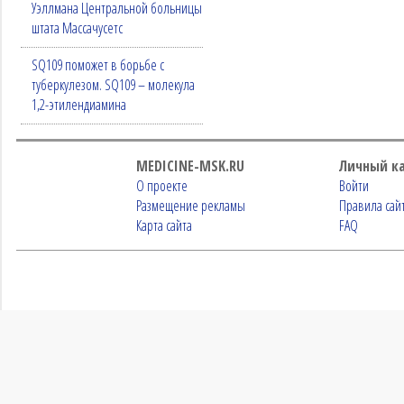
Уэллмана Центральной больницы
штата Массачусетс
SQ109 поможет в борьбе с
туберкулезом. SQ109 – молекула
1,2-этилендиамина
MEDICINE-MSK.RU
Личный к
О проекте
Войти
Размещение рекламы
Правила сай
Карта сайта
FAQ