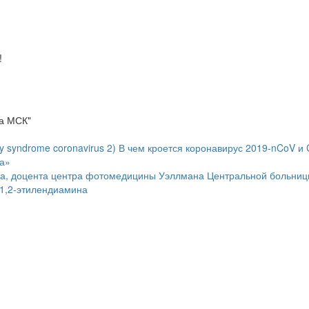
!
а МСК"
ry syndrome coronavirus 2) В чем кроется коронавирус 2019-nCoV и
на»
нса, доцента центра фотомедицины Уэллмана Центральной больниц
 1,2-этилендиамина