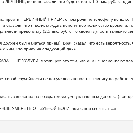
а ЛЕЧЕНИЕ, по цене скзали, что будет стоить 1,5 тыс. руб. за один
лжна пройти ПЕРВИЧНЫЙ ПРИЕМ, о чем речи по телефону не шло. По
 и сказали, что я должна ждать непонятное количество времени, п
 внести предоплату (2,5 тыс. руб.), По своей глупости зачем-то за
ня должен был начаться прием). Врач сказал, что есть вероятность
сь с ним, что приду на следующий день.
КАЗАННЫЕ УСЛУГИ, мотивируя это тем, что они не записывают пов
ливой случайности не получилось попасть в клинику по работе, зво
 написать заявление на возврат моих уже уплаченных денег за (п
ШЕ УМЕРЕТЬ ОТ ЗУБНОЙ БОЛИ, чем с ней связываться