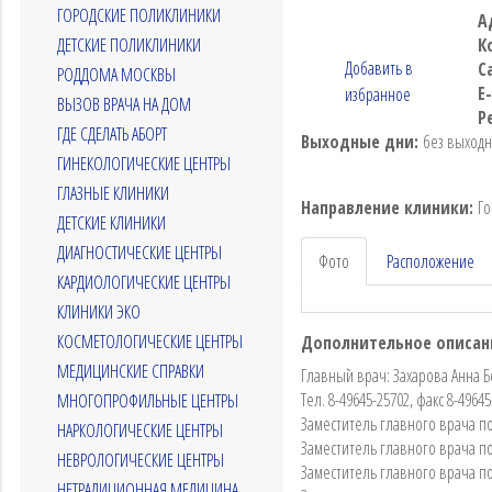
ГОРОДСКИЕ ПОЛИКЛИНИКИ
А
ДЕТСКИЕ ПОЛИКЛИНИКИ
К
Добавить в
С
РОДДОМА МОСКВЫ
E
избранное
ВЫЗОВ ВРАЧА НА ДОМ
Р
ГДЕ СДЕЛАТЬ АБОРТ
Выходные дни:
без выход
ГИНЕКОЛОГИЧЕСКИЕ ЦЕНТРЫ
ГЛАЗНЫЕ КЛИНИКИ
Направление клиники:
Го
ДЕТСКИЕ КЛИНИКИ
ДИАГНОСТИЧЕСКИЕ ЦЕНТРЫ
Фото
Расположение
КАРДИОЛОГИЧЕСКИЕ ЦЕНТРЫ
КЛИНИКИ ЭКО
КОСМЕТОЛОГИЧЕСКИЕ ЦЕНТРЫ
Дополнительное описан
МЕДИЦИНСКИЕ СПРАВКИ
Главный врач: Захарова Анна 
Тел. 8-49645-25702, факс 8-4964
МНОГОПРОФИЛЬНЫЕ ЦЕНТРЫ
Заместитель главного врача по
НАРКОЛОГИЧЕСКИЕ ЦЕНТРЫ
Заместитель главного врача п
НЕВРОЛОГИЧЕСКИЕ ЦЕНТРЫ
Заместитель главного врача по
НЕТРАДИЦИОННАЯ МЕДИЦИНА