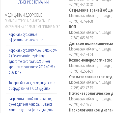
ЛЕЧЕНИЕ В ГЕРМАНИИ
+7(496) 452-08-08
Отделение врачей обще
МЕДИЦИНА И ЗДОРОВЬЕ
Московская область, г. Шатура,
САМЫЕ ИНТЕРЕСНЫЕ И АКТУАЛЬНЫЕ
+7(496) 457-24-58
ВОП
МАТЕРИАЛЫ НА ПОРТАЛЕ "МЕДИЦИНА МСК"
Московская область, г. Шатура,
Коронавирус, самые
+7(849) 645-60-35
эффективные лекарства
Детское поликлиническ
Московская область, г. Шатура,
Коронавирус 2019-nCoV. SARS-CoV-
+7(496) 452-54-04
2 (Severe acute respiratory
Кожно-венерологическо
syndrome coronavirus 2) В чем
Московская область, г. Шатура, 
кроется коронавирус 2019-nCoV и
+7(496) 452-04-59
COVID-19
Стоматологическое отд
Московская область, г. Шатура, 
Товарный знак для медицинского
+7(496) 452-47-15
оборудования в ОЭЗ «Дубна»
Психоневрологическое 
Разработка новой повязки под
Московская область, г. Шатура,
руководством Конора Л. Эванса,
+7(496) 452-46-71
доцента центра фотомедицины
Наркологическое диспа