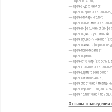
— врач-онколог;
— врач-эндокринолог;
— врач-невролог (взрослые, д
— врач-отоларинголог;
— врач-офтальмолог (взрослы
— врач-инфекционист (инфек
— врач-педиатр участковый;
— врач акушер-гинеколог (взр
— врач-психиатр (взрослые, д
— врач-психотерапевт;
— врач-нарколог;
— врач-фтизиатр (взрослые, д
— врач-стоматолог (взрослые,
— врач-дерматовенеролог;
— врач-физиотерапевт;
— врач спортивной медицины
— врач-терапевт подростковы
— врач полиативной помощи.
Отзывы о заведении 