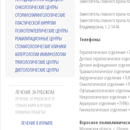
Заместитель главного врача п
ОНКОЛОГИЧЕСКИЕ ЦЕНТРЫ
Заместитель главного врача по
ОТОРИНОЛАРИНГОЛОГИЧЕСКИЕ
Заместитель главного врача 
ПЛАСТИЧЕСКОЙ ХИРУРГИИ
Владимировна, т. 2-14-46
ПСИХОТЕРАПЕВТИЧЕСКИЕ ЦЕНТРЫ
РЕАБИЛИТАЦИОННЫЕ ЦЕНТРЫ
Телефоны:
СТОМАТОЛОГИЧЕСКИЕ КЛИНИКИ
Терапевтическое отделение +7(
АЛЛЕРГОЛОГИИ ИММУНОЛОГИИ
Детское терапевтическое отдел
ТРИХОЛОГИЧЕСКИЕ ЦЕНТРЫ
Детское инфекционное отделен
ДИЕТОЛОГИЧЕСКИЕ ЦЕНТРЫ
Травматологическое отделение 
Хирургическое отделение +7(49
Онкологическое отделение +7(4
Офтальмологическое отделение
ЛЕЧЕНИЕ ЗА РУБЕЖОМ
Неврологическое отделение +7
ЛЕЧЕНИЕ ЗА РУБЕЖОМ В 19
Акушерское отделение +7(496) 
СТРАНАХ МИРА В ЛУЧШИХ
Гинекологическое отделение +7
КЛИНИКАХ ПЛАНЕТЫ!
Взрослое поликлиничес
ЛЕЧЕНИЕ В ИЗРАИЛЕ
Московская область, г. Шатура,