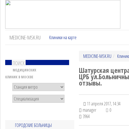
MEDICINE-MSK.RU
Клиники на карте
MEDICINE-MSK.RU
Клиник
ПОИСК
Шатурская центра
МЕДИЦИНСКИХ
ЦРБ ул.Больничный
КЛИНИК В МОСКВЕ
отзывы.
11 апреля 2017, 14:34
manager
0
3964
ГОРОДСКИЕ БОЛЬНИЦЫ