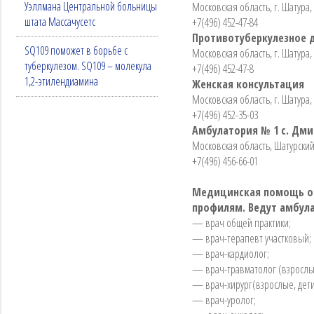
Уэллмана Центральной больницы
Московская область, г. Шатура,
штата Массачусетс
+7(496) 452-47-84
Противотуберкулезное 
SQ109 поможет в борьбе с
Московская область, г. Шатура,
туберкулезом. SQ109 – молекула
+7(496) 452-47-8
1,2-этилендиамина
Женская консультация
Московская область, г. Шатура, 
+7(496) 452-35-03
Амбулатория № 1 с. Дми
Московская область, Шатурский 
+7(496) 456-66-01
Медицинская помощь ок
профилям. Ведут амбул
— врач общей практики;
— врач-терапевт участковый;
— врач-кардиолог;
— врач-травматолог (взрослые
— врач-хирург(взрослые, дет
— врач-уролог;