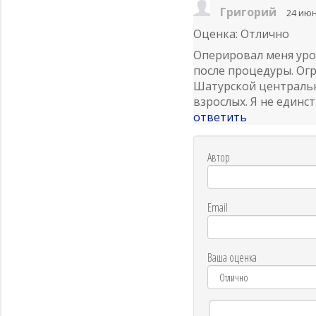
Григорий
24 июн
Оценка: Отлично
Оперировал меня уро
после процедуры. Огро
Шатурской центральн
взрослых. Я не един
ответить
Автор
Email
Ваша оценка