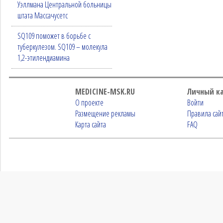
Уэллмана Центральной больницы
штата Массачусетс
SQ109 поможет в борьбе с
туберкулезом. SQ109 – молекула
1,2-этилендиамина
MEDICINE-MSK.RU
Личный к
О проекте
Войти
Размещение рекламы
Правила сай
Карта сайта
FAQ