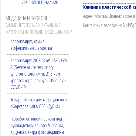
ЛЕЧЕНИЕ В ГЕРМАНИИ
Клиника пластической х
Адрес: Москва, Иваньковское ш
МЕДИЦИНА И ЗДОРОВЬЕ
Контактные телефоны: 8 (495) 79
САМЫЕ ИНТЕРЕСНЫЕ И АКТУАЛЬНЫЕ
МАТЕРИАЛЫ НА ПОРТАЛЕ "МЕДИЦИНА МСК"
Коронавирус, самые
эффективные лекарства
Коронавирус 2019-nCoV. SARS-CoV-
2 (Severe acute respiratory
syndrome coronavirus 2) В чем
кроется коронавирус 2019-nCoV и
COVID-19
Товарный знак для медицинского
оборудования в ОЭЗ «Дубна»
Разработка новой повязки под
руководством Конора Л. Эванса,
доцента центра фотомедицины