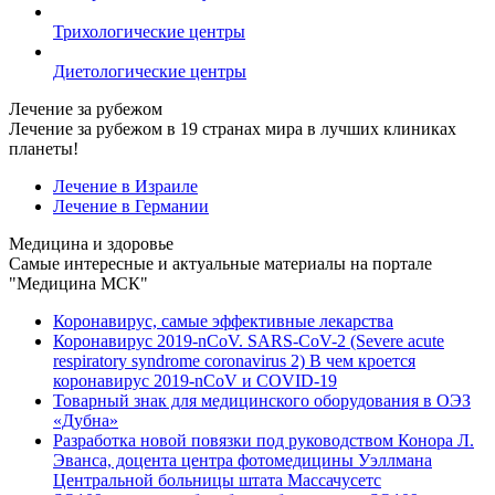
Трихологические центры
Диетологические центры
Лечение за рубежом
Лечение за рубежом в 19 странах мира в лучших клиниках
планеты!
Лечение в Израиле
Лечение в Германии
Медицина и здоровье
Самые интересные и актуальные материалы на портале
"Медицина МСК"
Коронавирус, самые эффективные лекарства
Коронавирус 2019-nCoV. SARS-CoV-2 (Severe acute
respiratory syndrome coronavirus 2) В чем кроется
коронавирус 2019-nCoV и COVID-19
Товарный знак для медицинского оборудования в ОЭЗ
«Дубна»
Разработка новой повязки под руководством Конора Л.
Эванса, доцента центра фотомедицины Уэллмана
Центральной больницы штата Массачусетс