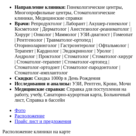
Направление клиники:
Гинекологические центры,
Многопрофильные центры, Стоматологические
клиники, Медицинские справки
Врачи:
Репродуктолог | Лаборант | Акушер-гинеколог |
Косметолог | Дерматолог | Анестезиолог-реаниматолог |
Хирург | Онколог | Маммолог | УЗИ-диагност | Гомеопат
| Рентгенолог | Травматолог-ортопед |
Оториноларинголог | Гастроэнтеролог | Офтальмолог |
Терапевт | Кардиолог | Эндокринолог | Уролог |
Андролог | Проктолог | Стоматолог | Стоматолог-хирург
| Стоматолог-терапевт | Стоматолог-ортопед |
Стоматолог-ортодонт | Стоматолог-пародонтолог |
Стоматолог-имплантолог
Скидки:
Скидка 1000р в День Рождения
Исследования и анализы:
УЗИ, Рентген, Крови, Мочи
Медицинские справки:
Справка для поступления на
работу, учебу, Санаторно-курортная карта, Больничный
лист, Справка в бассейн
Фото
Расположение
Прайс лист и предложения
Расположение клиники на карте