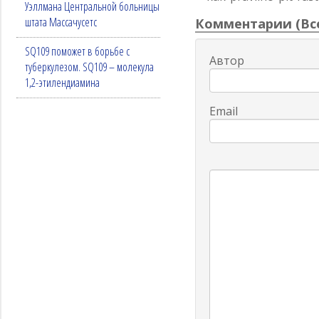
Уэллмана Центральной больницы
штата Массачусетс
Комментарии (
Вс
SQ109 поможет в борьбе с
Автор
туберкулезом. SQ109 – молекула
1,2-этилендиамина
Email