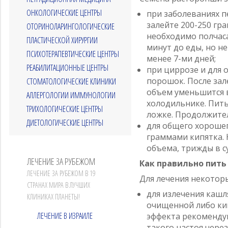
ОНКОЛОГИЧЕСКИЕ ЦЕНТРЫ
при заболеваниях п
залейте 200-250 гра
ОТОРИНОЛАРИНГОЛОГИЧЕСКИЕ
необходимо полчаса
ПЛАСТИЧЕСКОЙ ХИРУРГИИ
минут до еды, но не
ПСИХОТЕРАПЕВТИЧЕСКИЕ ЦЕНТРЫ
менее 7-ми дней;
РЕАБИЛИТАЦИОННЫЕ ЦЕНТРЫ
при циррозе и для о
порошок. После зал
СТОМАТОЛОГИЧЕСКИЕ КЛИНИКИ
объем уменьшится в
АЛЛЕРГОЛОГИИ ИММУНОЛОГИИ
холодильнике. Пить
ТРИХОЛОГИЧЕСКИЕ ЦЕНТРЫ
ложке. Продолжител
ДИЕТОЛОГИЧЕСКИЕ ЦЕНТРЫ
для общего хорошег
граммами кипятка. 
объема, трижды в с
ЛЕЧЕНИЕ ЗА РУБЕЖОМ
Как правильно пит
ЛЕЧЕНИЕ ЗА РУБЕЖОМ В 19
Для лечения некотор
СТРАНАХ МИРА В ЛУЧШИХ
для излечения кашл
КЛИНИКАХ ПЛАНЕТЫ!
очищенной либо кип
ЛЕЧЕНИЕ В ИЗРАИЛЕ
эффекта рекоменду
такого настоя чере