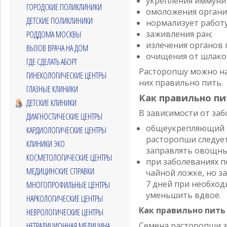
укрепления иммуни
ГОРОДСКИЕ ПОЛИКЛИНИКИ
омоложения организ
ДЕТСКИЕ ПОЛИКЛИНИКИ
нормализует работу
заживления ран;
РОДДОМА МОСКВЫ
излечения органов 
ВЫЗОВ ВРАЧА НА ДОМ
очищения от шлаков
ГДЕ СДЕЛАТЬ АБОРТ
Расторопшу можно на
ГИНЕКОЛОГИЧЕСКИЕ ЦЕНТРЫ
них правильно пить.
ГЛАЗНЫЕ КЛИНИКИ
Как правильно пи
ДЕТСКИЕ КЛИНИКИ
В зависимости от за
ДИАГНОСТИЧЕСКИЕ ЦЕНТРЫ
общеукрепляющий ку
КАРДИОЛОГИЧЕСКИЕ ЦЕНТРЫ
расторопши следует
КЛИНИКИ ЭКО
заправлять овощные
КОСМЕТОЛОГИЧЕСКИЕ ЦЕНТРЫ
при заболеваниях п
МЕДИЦИНСКИЕ СПРАВКИ
чайной ложке, но за
7 дней при необход
МНОГОПРОФИЛЬНЫЕ ЦЕНТРЫ
уменьшить вдвое.
НАРКОЛОГИЧЕСКИЕ ЦЕНТРЫ
Как правильно пить
НЕВРОЛОГИЧЕСКИЕ ЦЕНТРЫ
Семена расторопши 
НЕТРАДИЦИОННАЯ МЕДИЦИНА