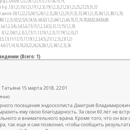
д 2,3,4,6,6(1,2),7,8(1,2),9,12,13,13а,15,19,
-р ,13(1,2),15(1,2),17(1,2,3),19(1,2,3),21,23(1,2),25,27,29,31,33
оссе 20(1),22,23,24(1),26(1,2,3),28(1,2),29,31,32,33,34(1,2),35,36(1,2),38(1),39,
48(1,2,3),50,52,52б,54,56, 60,62(1,2),64(1,2),66,70,72,74,78,80,82,84,86,88
а(1,2,3,4),3,4,5,6,7,9,11(1,2,3,4,5),12,13,15(1,2,30.
3(1,2,3)4(1,2,3),5,7,9,11,13,15(1,2,3),17,19(1,2,3),21
5,7,9,11/13,15,17,19(1,2,3,4,5),21(1,2,3),23(1,2)
4,6/21,14,16,18,20,22,24,26,28(1,2),34(1,2,3),36
ведении (
Всего: 1
)
Татьяна
15 марта 2018, 22:01
ично
рного посещения эндоскописта Дмитрия Владимирович
ыразить ему свою благодарность. За свои 60 лет не вст
льного и внимательного врача. Кроме того, что он все 
ра, так еще и сам позвонил, чтобы сообщить результаты