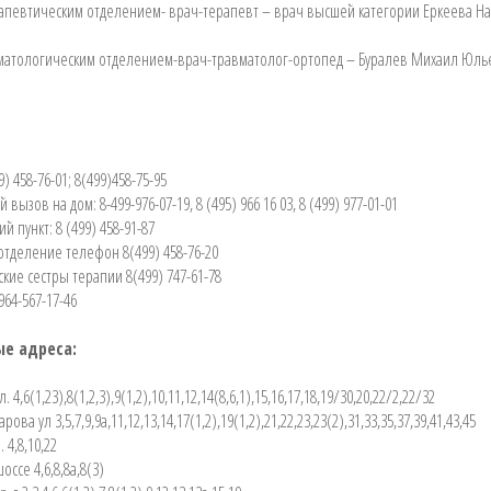
апевтическим отделением- врач-терапевт – врач высшей категории Еркеева Н
атологическим отделением-врач-травматолог-ортопед – Буралев Михаил Юлье
) 458-76-01; 8(499)458-75-95
ызов на дом: 8-499-976-07-19, 8 (495) 966 16 03, 8 (499) 977-01-01
 пункт: 8 (499) 458-91-87
отделение телефон 8(499) 458-76-20
ие сестры терапии 8(499) 747-61-78
964-567-17-46
е адреса:
 4,6(1,23),8(1,2,3),9(1,2),10,11,12,14(8,6,1),15,16,17,18,19/30,20,22/2,22/32
ва ул 3,5,7,9,9а,11,12,13,14,17(1,2),19(1,2),21,22,23,23(2),31,33,35,37,39,41,43,45
 4,8,10,22
ссе 4,6,8,8а,8(3)