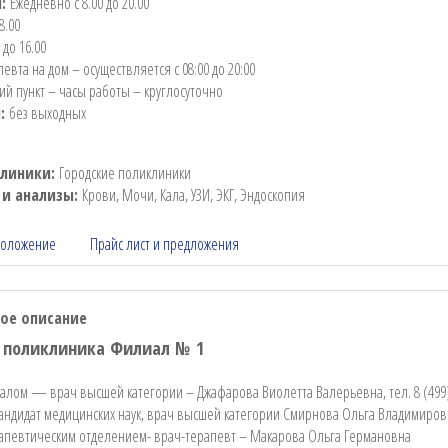
ы:
Ежедневно с 8.00 до 20.00
8.00
 до 16.00
евта на дом – осуществляется с 08:00 до 20:00
ий пункт – часы работы – круглосуточно
и:
без выходных
клиники:
Городские поликлиники
 и анализы:
Крови, Мочи, Кала, УЗИ, ЭКГ, Эндоскопия
положение
Прайс лист и предложения
ое описание
я поликлиника Филиал № 1
лом — врач высшей категории – Джафарова Виолетта Валерьевна, тел. 8 (499)
кандидат медицинских наук, врач высшей категории Смирнова Ольга Владимиров
апевтическим отделением- врач-терапевт – Макарова Ольга Германовна