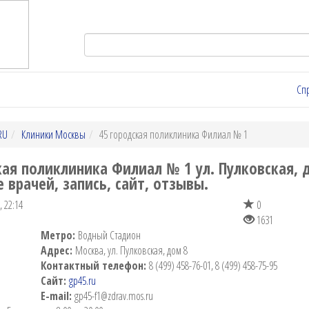
Сп
RU
Клиники Москвы
45 городская поликлиника Филиал № 1
кая поликлиника Филиал № 1 ул. Пулковская, д
 врачей, запись, сайт, отзывы.
 22:14
0
1631
Метро:
Водный Стадион
Адрес:
Москва, ул. Пулковская, дом 8
Контактный телефон:
8 (499) 458-76-01, 8 (499) 458-75-95
Сайт:
gp45.ru
E-mail:
gp45-f1@zdrav.mos.ru