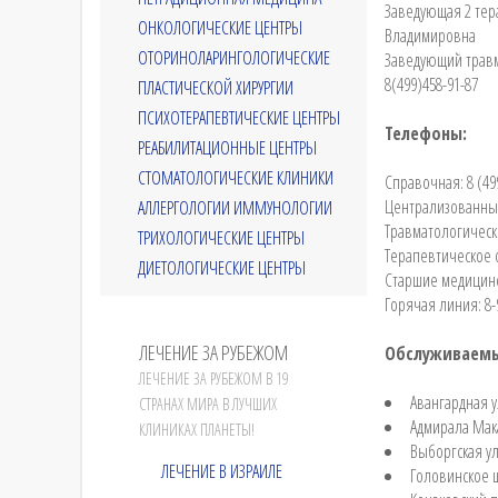
Заведующая 2 тер
ОНКОЛОГИЧЕСКИЕ ЦЕНТРЫ
Владимировна
ОТОРИНОЛАРИНГОЛОГИЧЕСКИЕ
Заведующий травм
8(499)458-91-87
ПЛАСТИЧЕСКОЙ ХИРУРГИИ
ПСИХОТЕРАПЕВТИЧЕСКИЕ ЦЕНТРЫ
Телефоны:
РЕАБИЛИТАЦИОННЫЕ ЦЕНТРЫ
СТОМАТОЛОГИЧЕСКИЕ КЛИНИКИ
Справочная: 8 (499
Централизованный в
АЛЛЕРГОЛОГИИ ИММУНОЛОГИИ
Травматологический
ТРИХОЛОГИЧЕСКИЕ ЦЕНТРЫ
Терапевтическое 
ДИЕТОЛОГИЧЕСКИЕ ЦЕНТРЫ
Старшие медицинск
Горячая линия: 8-
ЛЕЧЕНИЕ ЗА РУБЕЖОМ
Обслуживаемы
ЛЕЧЕНИЕ ЗА РУБЕЖОМ В 19
Авангардная ул.
СТРАНАХ МИРА В ЛУЧШИХ
Адмирала Макаро
КЛИНИКАХ ПЛАНЕТЫ!
Выборгская ул.
ЛЕЧЕНИЕ В ИЗРАИЛЕ
Головинское шо