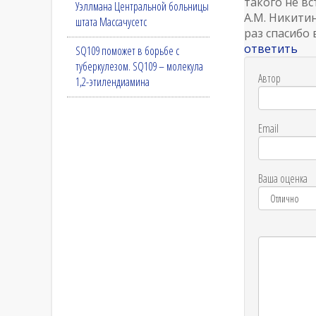
такого не в
Уэллмана Центральной больницы
А.М. Никити
штата Массачусетс
раз спасибо 
ответить
SQ109 поможет в борьбе с
туберкулезом. SQ109 – молекула
Автор
1,2-этилендиамина
Email
Ваша оценка