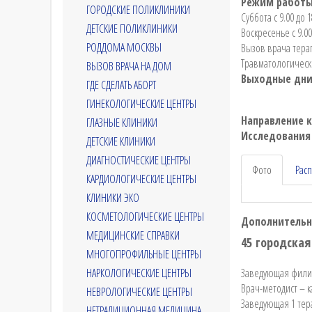
Режим работ
ГОРОДСКИЕ ПОЛИКЛИНИКИ
Суббота с 9.00 до 1
ДЕТСКИЕ ПОЛИКЛИНИКИ
Воскресенье с 9.00
РОДДОМА МОСКВЫ
Вызов врача терап
Травматологическ
ВЫЗОВ ВРАЧА НА ДОМ
Выходные дн
ГДЕ СДЕЛАТЬ АБОРТ
ГИНЕКОЛОГИЧЕСКИЕ ЦЕНТРЫ
Направление 
ГЛАЗНЫЕ КЛИНИКИ
Исследования
ДЕТСКИЕ КЛИНИКИ
ДИАГНОСТИЧЕСКИЕ ЦЕНТРЫ
Фото
Рас
КАРДИОЛОГИЧЕСКИЕ ЦЕНТРЫ
КЛИНИКИ ЭКО
КОСМЕТОЛОГИЧЕСКИЕ ЦЕНТРЫ
Дополнительн
МЕДИЦИНСКИЕ СПРАВКИ
45 городска
МНОГОПРОФИЛЬНЫЕ ЦЕНТРЫ
НАРКОЛОГИЧЕСКИЕ ЦЕНТРЫ
Заведующая филиа
Врач-методист – 
НЕВРОЛОГИЧЕСКИЕ ЦЕНТРЫ
Заведующая 1 тер
НЕТРАДИЦИОННАЯ МЕДИЦИНА