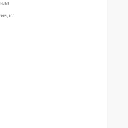
аталья
вич, тел.