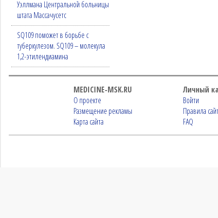
Уэллмана Центральной больницы
штата Массачусетс
SQ109 поможет в борьбе с
туберкулезом. SQ109 – молекула
1,2-этилендиамина
MEDICINE-MSK.RU
Личный к
О проекте
Войти
Размещение рекламы
Правила сай
Карта сайта
FAQ