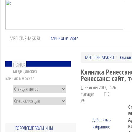
MEDICINE-MSK.RU
Клиники на карте
MEDICINE-MSK.RU
Клиник
ПОИСК
Клиника Ренессан
МЕДИЦИНСКИХ
Ренессанс: сайт, 
КЛИНИК В МОСКВЕ
25 июня 2017, 14:26
manager
0
992
С
М
Добавить в
А
К
избранное
ГОРОДСКИЕ БОЛЬНИЦЫ