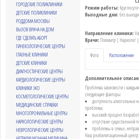
С
ГОРОДСКИЕ ПОЛИКЛИНИКИ
Режим работы:
Круглосуто
ДЕТСКИЕ ПОЛИКЛИНИКИ
Выходные дни:
без выход
РОДДОМА МОСКВЫ
ВЫЗОВ ВРАЧА НА ДОМ
Направление клиники:
На
ГДЕ СДЕЛАТЬ АБОРТ
Врачи:
Психиатр | Нарколог 
ГИНЕКОЛОГИЧЕСКИЕ ЦЕНТРЫ
ГЛАЗНЫЕ КЛИНИКИ
Фото
Расположение
ДЕТСКИЕ КЛИНИКИ
ДИАГНОСТИЧЕСКИЕ ЦЕНТРЫ
Дополнительное описан
КАРДИОЛОГИЧЕСКИЕ ЦЕНТРЫ
Проблема зависмости с каждым 
КЛИНИКИ ЭКО
следующие факторы:
КОСМЕТОЛОГИЧЕСКИЕ ЦЕНТРЫ
доступность алкогольных н
МЕДИЦИНСКИЕ СПРАВКИ
проблема;
МНОГОПРОФИЛЬНЫЕ ЦЕНТРЫ
высокий процент безработ
НАРКОЛОГИЧЕСКИЕ ЦЕНТРЫ
отсутствие существенной 
проблемы в семье, непра
НЕВРОЛОГИЧЕСКИЕ ЦЕНТРЫ
Наш реабилитационный центр 
НЕТРАДИЦИОННАЯ МЕДИЦИНА