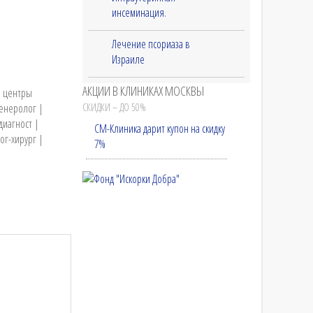
инсеминация.
Лечение псориаза в
Израиле
АКЦИИ В КЛИНИКАХ МОСКВЫ
е центры
венеролог |
СКИДКИ – ДО 50%
диагност |
СМ-Клиника дарит купон на скидку
ог-хирург |
7%