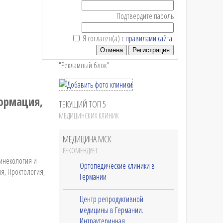
Подтвердите пароль
Я согласен(а) с
правилами сайта
.
Отмена
Регистрация
"Рекламный блок"
ормация,
ТЕКУЩИЙ ТОП 5
МЕДИЦИНСКИХ КЛИНИК
МЕДИЦИНА МСК
РЕКОМЕНДУЕТ
Гинекология и
Ортопедические клиники в
я, Проктология,
Германии
Центр репродуктивной
медицины в Германии.
Интраутеринная