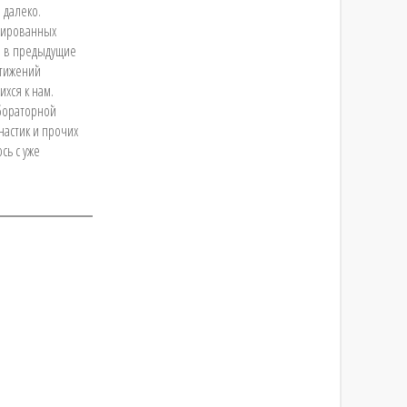
 далеко.
зированных
ы в предыдущие
стижений
хся к нам.
бораторной
настик и прочих
сь с уже