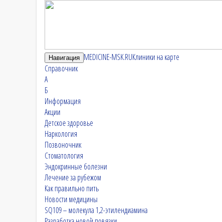
MEDICINE-MSK.RU
Клиники на карте
Навигация
Справочник
А
Б
Информация
Акции
Детское здоровье
Наркология
Позвоночник
Стоматология
Эндокринные болезни
Лечение за рубежом
Как правильно пить
Новости медицины
SQ109 – молекула 1,2-этилендиамина
Разработка новой повязки