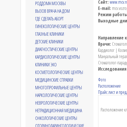
Сайт:
www.mcv.r
РОДДОМА МОСКВЫ
E-mail:
mcv.vozr
ВЫЗОВ ВРАЧА НА ДОМ
Режим работ
ГДЕ СДЕЛАТЬ АБОРТ
Выходные дн
ГИНЕКОЛОГИЧЕСКИЕ ЦЕНТРЫ
ГЛАЗНЫЕ КЛИНИКИ
Направление 
ДЕТСКИЕ КЛИНИКИ
Врачи:
Стоматол
ДИАГНОСТИЧЕСКИЕ ЦЕНТРЫ
Кардиолог | Косме
Мануальный терап
КАРДИОЛОГИЧЕСКИЕ ЦЕНТРЫ
Стоматолог-парад
КЛИНИКИ ЭКО
Исследования
КОСМЕТОЛОГИЧЕСКИЕ ЦЕНТРЫ
Фото
МЕДИЦИНСКИЕ СПРАВКИ
Расположение
МНОГОПРОФИЛЬНЫЕ ЦЕНТРЫ
Прайс лист и пре
НАРКОЛОГИЧЕСКИЕ ЦЕНТРЫ
НЕВРОЛОГИЧЕСКИЕ ЦЕНТРЫ
Расположение кл
НЕТРАДИЦИОННАЯ МЕДИЦИНА
ОНКОЛОГИЧЕСКИЕ ЦЕНТРЫ
ОТОРИНОЛАРИНГОЛОГИЧЕСКИЕ