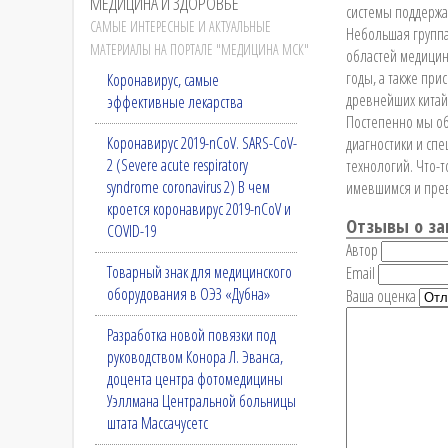
МЕДИЦИНА И ЗДОРОВЬЕ
системы поддержа
САМЫЕ ИНТЕРЕСНЫЕ И АКТУАЛЬНЫЕ
Небольшая группа
МАТЕРИАЛЫ НА ПОРТАЛЕ "МЕДИЦИНА МСК"
областей медицин
годы, а также пр
Коронавирус, самые
древнейших китайс
эффективные лекарства
Постепенно мы об
Коронавирус 2019-nCoV. SARS-CoV-
диагностики и сп
2 (Severe acute respiratory
технологий. Что-т
syndrome coronavirus 2) В чем
имевшимся и прев
кроется коронавирус 2019-nCoV и
Отзывы о за
COVID-19
Автор
Товарный знак для медицинского
Email
оборудования в ОЭЗ «Дубна»
Ваша оценка
Разработка новой повязки под
руководством Конора Л. Эванса,
доцента центра фотомедицины
Уэллмана Центральной больницы
штата Массачусетс