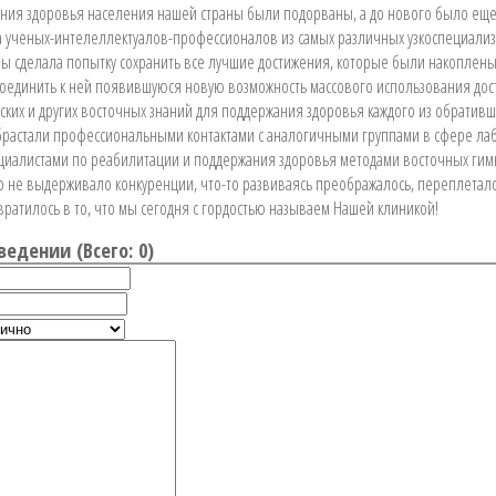
ния здоровья населения нашей страны были подорваны, а до нового было еще
 ученых-интелеллектуалов-профессионалов из самых различных узкоспециали
ы сделала попытку сохранить все лучшие достижения, которые были накоплен
исоединить к ней появившуюся новую возможность массового использования до
ких и других восточных знаний для поддержания здоровья каждого из обративши
растали профессиональными контактами с аналогичными группами в сфере ла
ециалистами по реабилитации и поддержания здоровья методами восточных гим
о не выдерживало конкуренции, что-то развиваясь преображалось, переплетало
ратилось в то, что мы сегодня с гордостью называем Нашей клиникой!
ведении (
Всего: 0
)