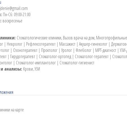
u
ojdenie@gmail.com
ы:
Пн-Сб: 09:00-21:00
и:
воскресенье
клиники:
Стоматологические клиники, Вызов врача на дом, Многопрофильны
ог | Невролог | Рефлексотерапевт | Массажист | Акушер-гинеколог | Дермато
толог | Озонотерапевт | Проктолог | Уролог | Флеболог | МРТ-диагност | УЗИ-
евт | Гирудотерапевт | Стоматолог-ортопед | Стоматолог-терапевт | Стоматол
онтолог | Стоматолог-имплантолог | Стоматолог-гигиенист
 и анализы:
Крови, УЗИ
дложения
иники на карте