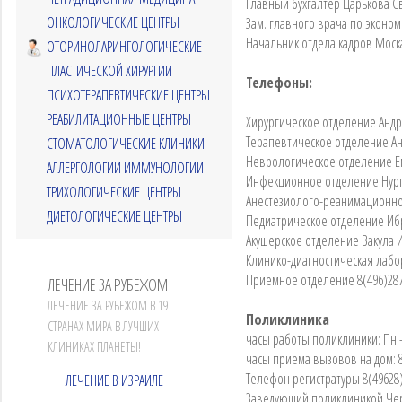
Главный бухгалтер Царькова С
ОНКОЛОГИЧЕСКИЕ ЦЕНТРЫ
Зам. главного врача по эконо
Начальник отдела кадров Моск
ОТОРИНОЛАРИНГОЛОГИЧЕСКИЕ
ПЛАСТИЧЕСКОЙ ХИРУРГИИ
Телефоны:
ПСИХОТЕРАПЕВТИЧЕСКИЕ ЦЕНТРЫ
РЕАБИЛИТАЦИОННЫЕ ЦЕНТРЫ
Хирургическое отделение Андр
Терапевтическое отделение Ан
СТОМАТОЛОГИЧЕСКИЕ КЛИНИКИ
Неврологическое отделение Е
АЛЛЕРГОЛОГИИ ИММУНОЛОГИИ
Инфекционное отделение Нурга
ТРИХОЛОГИЧЕСКИЕ ЦЕНТРЫ
Анестезиолого-реанимационное
ДИЕТОЛОГИЧЕСКИЕ ЦЕНТРЫ
Педиатрическое отделение Ибр
Акушерское отделение Вакула И
Клинико-диагностическая лабо
Приемное отделение 8(496)287
ЛЕЧЕНИЕ ЗА РУБЕЖОМ
ЛЕЧЕНИЕ ЗА РУБЕЖОМ В 19
Поликлиника
СТРАНАХ МИРА В ЛУЧШИХ
часы работы поликлиники: Пн.-П
КЛИНИКАХ ПЛАНЕТЫ!
часы приема вызовов на дом: 8
Телефон регистратуры 8(49628)
ЛЕЧЕНИЕ В ИЗРАИЛЕ
Заведующий поликлиникой Чер