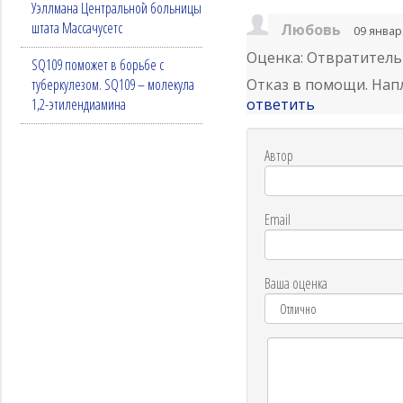
Уэллмана Центральной больницы
штата Массачусетс
Любовь
09 январ
Оценка: Отвратител
SQ109 поможет в борьбе с
туберкулезом. SQ109 – молекула
Отказ в помощи. Нап
1,2-этилендиамина
ответить
Автор
Email
Ваша оценка