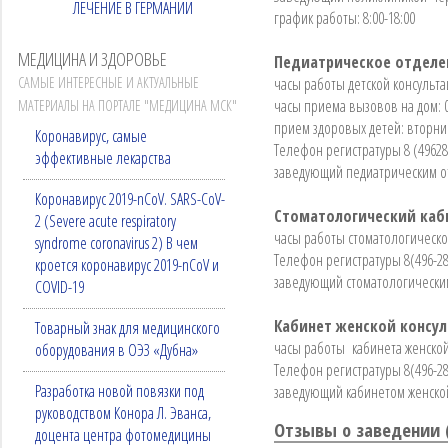
ЛЕЧЕНИЕ В ГЕРМАНИИ
график работы: 8:00-18:00
МЕДИЦИНА И ЗДОРОВЬЕ
Педиатрическое отделе
САМЫЕ ИНТЕРЕСНЫЕ И АКТУАЛЬНЫЕ
часы работы детской консультац
часы приема вызовов на дом: 0
МАТЕРИАЛЫ НА ПОРТАЛЕ "МЕДИЦИНА МСК"
прием здоровых детей: вторник,
Коронавирус, самые
Телефон регистратуры 8 (49628)
эффективные лекарства
заведующий педиатрическим от
Коронавирус 2019-nCoV. SARS-CoV-
Стоматологический каб
2 (Severe acute respiratory
часы работы стоматологическог
syndrome coronavirus 2) В чем
Телефон регистратуры 8(496-28
кроется коронавирус 2019-nCoV и
заведующий стоматологически
COVID-19
Кабинет женской консу
Товарный знак для медицинского
часы работы кабинета женской 
оборудования в ОЭЗ «Дубна»
Телефон регистратуры 8(496-28
Разработка новой повязки под
заведующий кабинетом женской
руководством Конора Л. Эванса,
Отзывы о заведении 
доцента центра фотомедицины