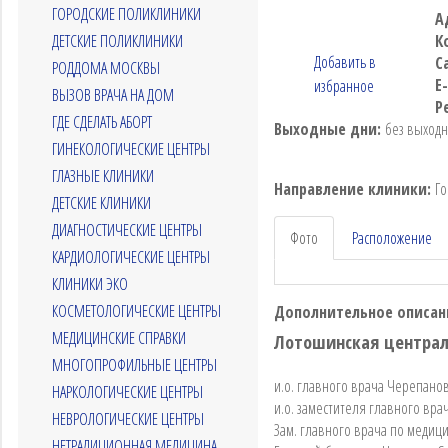
ГОРОДСКИЕ ПОЛИКЛИНИКИ
А
ДЕТСКИЕ ПОЛИКЛИНИКИ
К
Добавить в
С
РОДДОМА МОСКВЫ
E
избранное
ВЫЗОВ ВРАЧА НА ДОМ
Р
ГДЕ СДЕЛАТЬ АБОРТ
Выходные дни:
без выход
ГИНЕКОЛОГИЧЕСКИЕ ЦЕНТРЫ
ГЛАЗНЫЕ КЛИНИКИ
Направление клиники:
Го
ДЕТСКИЕ КЛИНИКИ
ДИАГНОСТИЧЕСКИЕ ЦЕНТРЫ
Фото
Расположение
КАРДИОЛОГИЧЕСКИЕ ЦЕНТРЫ
КЛИНИКИ ЭКО
КОСМЕТОЛОГИЧЕСКИЕ ЦЕНТРЫ
Дополнительное описан
МЕДИЦИНСКИЕ СПРАВКИ
Лотошинская централ
МНОГОПРОФИЛЬНЫЕ ЦЕНТРЫ
и.о. главного врача Черепанов
НАРКОЛОГИЧЕСКИЕ ЦЕНТРЫ
и.о. заместителя главного вра
НЕВРОЛОГИЧЕСКИЕ ЦЕНТРЫ
Зам. главного врача по медиц
НЕТРАДИЦИОННАЯ МЕДИЦИНА