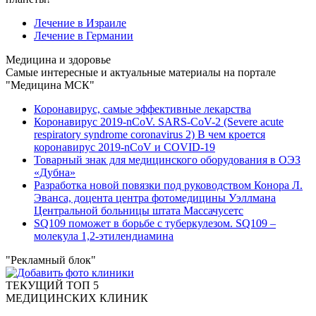
Лечение в Израиле
Лечение в Германии
Медицина и здоровье
Самые интересные и актуальные материалы на портале
"Медицина МСК"
Коронавирус, самые эффективные лекарства
Коронавирус 2019-nCoV. SARS-CoV-2 (Severe acute
respiratory syndrome coronavirus 2) В чем кроется
коронавирус 2019-nCoV и COVID-19
Товарный знак для медицинского оборудования в ОЭЗ
«Дубна»
Разработка новой повязки под руководством Конора Л.
Эванса, доцента центра фотомедицины Уэллмана
Центральной больницы штата Массачусетс
SQ109 поможет в борьбе с туберкулезом. SQ109 –
молекула 1,2-этилендиамина
"Рекламный блок"
ТЕКУЩИЙ ТОП 5
МЕДИЦИНСКИХ КЛИНИК