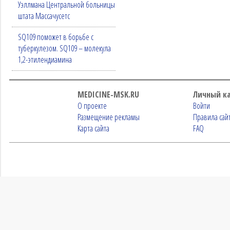
Уэллмана Центральной больницы
штата Массачусетс
SQ109 поможет в борьбе с
туберкулезом. SQ109 – молекула
1,2-этилендиамина
MEDICINE-MSK.RU
Личный к
О проекте
Войти
Размещение рекламы
Правила сай
Карта сайта
FAQ