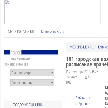
MEDICINE-MSK.RU
Клиники на карте
MEDICINE-MSK.RU
Клиник
ПОИСК
191 городская по
МЕДИЦИНСКИХ
расписание врачей
КЛИНИК В МОСКВЕ
26 декабря 2016, 15:25
manager
0
1089
М
А
Добавить в
К
С
избранное
ГОРОДСКИЕ БОЛЬНИЦЫ