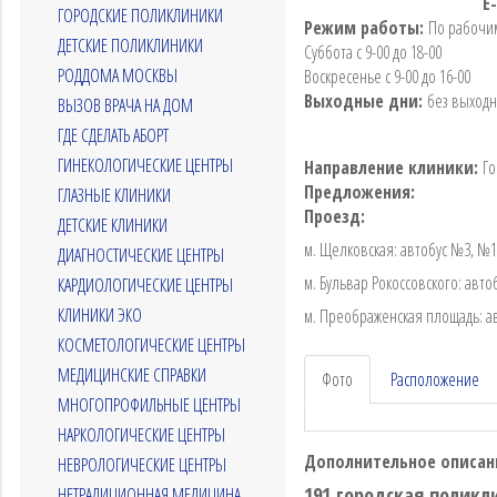
E
ГОРОДСКИЕ ПОЛИКЛИНИКИ
Режим работы:
По рабочим
ДЕТСКИЕ ПОЛИКЛИНИКИ
Суббота с 9-00 до 18-00
РОДДОМА МОСКВЫ
Воскресенье с 9-00 до 16-00
Выходные дни:
без выход
ВЫЗОВ ВРАЧА НА ДОМ
ГДЕ СДЕЛАТЬ АБОРТ
ГИНЕКОЛОГИЧЕСКИЕ ЦЕНТРЫ
Направление клиники:
Го
Предложения:
ГЛАЗНЫЕ КЛИНИКИ
Проезд:
ДЕТСКИЕ КЛИНИКИ
м. Щелковская: автобус №3, №1
ДИАГНОСТИЧЕСКИЕ ЦЕНТРЫ
м. Бульвар Рокоссовского: авт
КАРДИОЛОГИЧЕСКИЕ ЦЕНТРЫ
КЛИНИКИ ЭКО
м. Преображенская площадь: а
КОСМЕТОЛОГИЧЕСКИЕ ЦЕНТРЫ
МЕДИЦИНСКИЕ СПРАВКИ
Фото
Расположение
МНОГОПРОФИЛЬНЫЕ ЦЕНТРЫ
НАРКОЛОГИЧЕСКИЕ ЦЕНТРЫ
Дополнительное описан
НЕВРОЛОГИЧЕСКИЕ ЦЕНТРЫ
191 городская полик
НЕТРАДИЦИОННАЯ МЕДИЦИНА