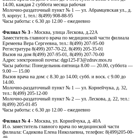
14.00, каждая 2 суббота месяца рабочая
Молочно-раздаточный пункт № 1 — ул. Абрамцевская ул., д.
9, корпус 1, тел.: 8(499) 908-88-95
Часы работы: с 6.30 до 12.00 – ежедневно
Филиал № 3
- Москва, улица Лескова, д.22А
Заместитель главного врача по медицинской части филиала
Еремеева Вера Сергеевна, тел.: 8(499) 207-95-00
Регистратура 8(499) 207-70-22, 8(499) 205-35-01
Вызов на дом 8(499) 207-95-01, 8(499) 207-70-00
Адрес электронной почты: dgp125-F3@zdrav.mos.ru
Часы работы: Понедельник-пятница 8.00 — 20.00, суббота —
9.00 — 15.00
Вызов врача на дом: с 8.30 до 14.00; субб. и воск. с 9.00 до
14.00.
Молочно-раздаточный пункт № 1 — ул. Корнейчука, д. 32,
тел.: 8(499) 205-12-00
Молочно-раздаточный пункт № 2 — ул. Лескова, д. 22, тел.:
8(499) 205-01-85
Часы работы: с 6.30 до 12.00 – ежедневно
Филиал № 4
- Москва, ул. Корнейчука, д. 40А
И.о. заместитель главного врача по медицинской части
филиала: Садикова Елена Николаевна, телефон: 8(499)205-00-
49