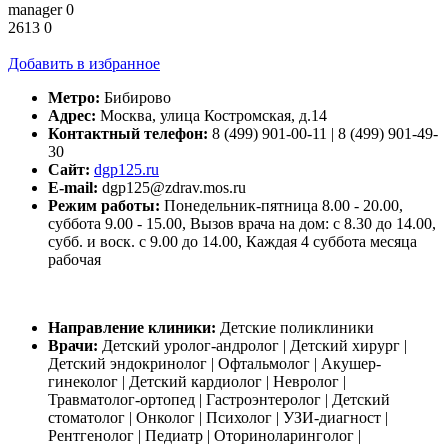
manager
0
2613
0
Добавить в избранное
Метро:
Бибирово
Адрес:
Москва, улица Костромская, д.14
Контактный телефон:
8 (499) 901-00-11 | 8 (499) 901-49-
30
Сайт:
dgp125.ru
E-mail:
dgp125@zdrav.mos.ru
Режим работы:
Понедельник-пятница 8.00 - 20.00,
суббота 9.00 - 15.00, Вызов врача на дом: с 8.30 до 14.00,
субб. и воск. с 9.00 до 14.00, Каждая 4 суббота месяца
рабочая
Направление клиники:
Детские поликлиники
Врачи:
Детский уролог-андролог | Детский хирург |
Детский эндокринолог | Офтальмолог | Акушер-
гинеколог | Детский кардиолог | Невролог |
Травматолог-ортопед | Гастроэнтеролог | Детский
стоматолог | Онколог | Психолог | УЗИ-диагност |
Рентгенолог | Педиатр | Оториноларинголог |