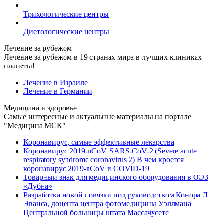
Трихологические центры
Диетологические центры
Лечение за рубежом
Лечение за рубежом в 19 странах мира в лучших клиниках
планеты!
Лечение в Израиле
Лечение в Германии
Медицина и здоровье
Самые интересные и актуальные материалы на портале
"Медицина МСК"
Коронавирус, самые эффективные лекарства
Коронавирус 2019-nCoV. SARS-CoV-2 (Severe acute
respiratory syndrome coronavirus 2) В чем кроется
коронавирус 2019-nCoV и COVID-19
Товарный знак для медицинского оборудования в ОЭЗ
«Дубна»
Разработка новой повязки под руководством Конора Л.
Эванса, доцента центра фотомедицины Уэллмана
Центральной больницы штата Массачусетс